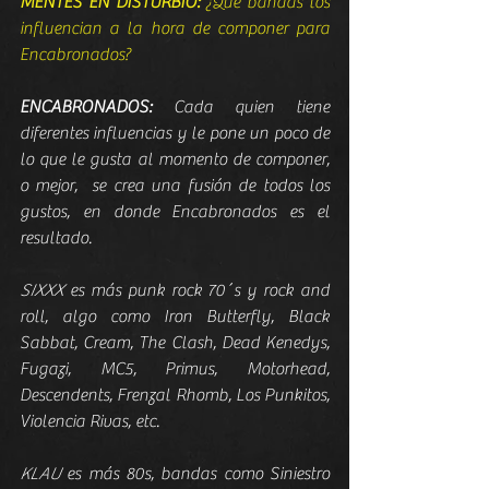
MENTES EN DISTURBIO:
 ¿Qué bandas los 
influencian a la hora de componer para 
Encabronados?
ENCABRONADOS:
 Cada quien tiene 
diferentes influencias y le pone un poco de 
lo que le gusta al momento de componer,  
o mejor,  se crea una fusión de todos los 
gustos, en donde Encabronados es el 
resultado.
SIXXX
 es más punk rock 70´s y rock and 
roll, algo como Iron Butterfly, Black 
Sabbat, Cream, The Clash, Dead Kenedys, 
Fugazi, MC5, Primus, Motorhead, 
Descendents, Frenzal Rhomb, Los Punkitos, 
Violencia Rivas, etc.
KLAU
 es más 80s, bandas como Siniestro 