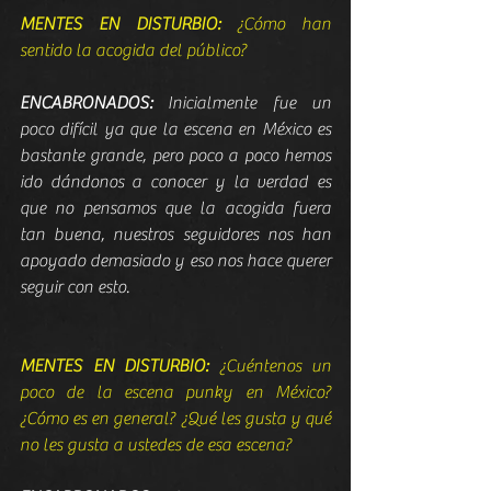
MENTES EN DISTURBIO:
 ¿Cómo han 
sentido la acogida del público?
ENCABRONADOS:
 Inicialmente fue un 
poco difícil ya que la escena en México es 
bastante grande, pero poco a poco hemos 
ido dándonos a conocer y la verdad es 
que no pensamos que la acogida fuera 
tan buena, nuestros seguidores nos han 
apoyado demasiado y eso nos hace querer 
seguir con esto.
MENTES EN DISTURBIO:
 ¿Cuéntenos un 
poco de la escena punky en México? 
¿Cómo es en general? ¿Qué les gusta y qué 
no les gusta a ustedes de esa escena?