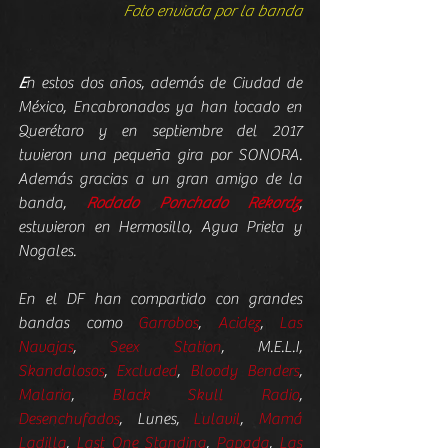
Foto enviada por la banda
E
n estos dos años, además de Ciudad de 
México, Encabronados ya han tocado en 
Querétaro y en septiembre del 2017 
tuvieron una pequeña gira por SONORA. 
Además gracias a un gran amigo de la 
banda, 
Rodado Ponchado Rekordz
, 
estuvieron en Hermosillo, Agua Prieta y 
Nogales.
En el DF han compartido con grandes 
bandas como 
Garrobos
, 
Acidez
, 
Las 
Navajas
, 
Seex Station
, M.E.L.I, 
Skandalosos
, 
Excluded
, 
Bloody Benders
, 
Malaria
, 
Black Skull Radio
, 
Desenchufados
, Lunes, 
Lulavil
, 
Mamá 
Ladilla
, 
Last One Standing
, 
Papada
, 
Las 