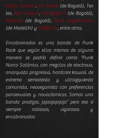
Ratas Suicidas
, 
Sin Pudor
 (de Bogotá), Tex 
tex, 
Rod Levario
, 
Complejo R
 (de Bogotá), 
Bestiario
 (de Bogotá), 
Unos Vagabundos
(de Medellín) y 
Graffiti 3x
, entre otras.
Encabronados es una banda de Punk 
Rock que según ellos mismos de alguna 
manera se podría definir como “Punk 
Narco Satánico, con mezclas de electrova, 
anarquista progresivo, hardcore kawaii, de 
extremo semiateista y ultraizquierda 
comunista, neoveganista con preferencias 
pansexuales y novocósmicas. Somos una 
banda prodigio, jajaajajajaja” pero eso sí 
siempre rabiosos, vigorosos y 
encabronados