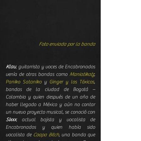
Foto enviada por la banda
Klau
, guitarrista y voces de Encabronados 
venía de otras bandas como 
Maniatikatz
, 
Paniko Sataniko
 y 
Ginger y los Tóxicos
, 
bandas de la ciudad de Bogotá – 
Colombia y quien después de un año de 
haber llegado a México y aún no contar 
un nuevo proyecto musical, se conoció con 
Sixxx
, actual bajista y vocalista de 
Encabronados y quien había sido 
vocalista de 
Coapa Bitch
, una banda que 