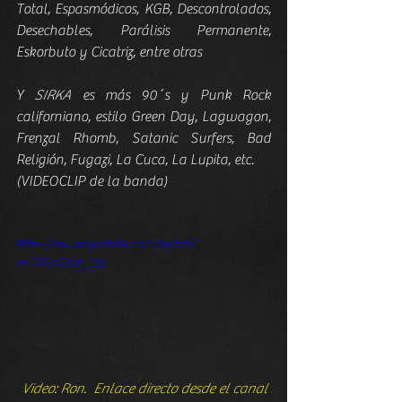
Total, Espasmódicos, KGB, Descontrolados, 
Desechables, Parálisis Permanente, 
Eskorbuto y Cicatriz, entre otras
Y 
SIRKA
 es más 90´s y Punk Rock 
californiano, estilo Green Day, Lagwagon, 
Frenzal Rhomb, Satanic Surfers, Bad 
Religión, Fugazi, La Cuca, La Lupita, etc.
(VIDEOCLIP de la banda)
https://www.youtube.com/watch?
v=TREVt2W8_ZQ
Video: Ron.  Enlace directo desde el canal 