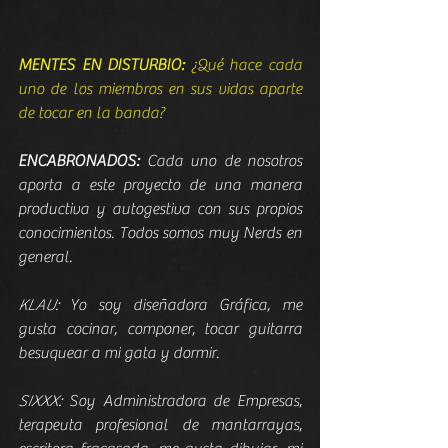
MENTES EN DISTURBIO:
 ¿Qué hace cada 
uno de los miembros en sus vidas aparte 
de tocar en la banda?
ENCABRONADOS:
 Cada uno de nosotros 
aporta a este proyecto de una manera 
productiva y autogestiva con sus propios 
conocimientos. Todos somos muy Nerds en 
general.
KLAU:
 Yo soy diseñadora Gráfica, me 
gusta cocinar, componer, tocar guitarra 
besuquear a mi gata y dormir.
SIXXX:
 Soy Administradora de Empresas, 
terapeuta profesional de mantarrayas, 