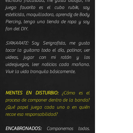
escritora fracasada, me gusta dibujar, mi 
juego favorito es el cubo rubik, soy 
esteticista, maquilladora, aprendiz de Body 
Piercing, tengo una tienda de ropa y soy 
fan del DIY.
SIRKARATE:
 Soy Serigrafista, me gusta 
tocar la guitarra todo el día, patinar, ver 
videos, jugar con mi ratón y los 
videojuegos, leer noticias cada mañana. 
Vivir la vida tranquila básicamente.
MENTES EN DISTURBIO:
 ¿Cómo es el 
proceso de componer dentro de la banda? 
¿Qué papel juega cada uno o en quién 
recae esa responsabilidad?
ENCABRONADOS:
 Componemos todos. 