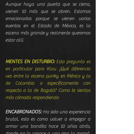
Aunque haya una puerta que se cierra, 
vienen 10 más que se abren. Estamos 
emocionados porque se vienen varios 
eventos en el Estado de México, es la 
escena más grande y realmente queremos 
estar allí.
MENTES EN DISTURBIO:
 Esta pregunta es 
en particular para Klau ¿Qué diferencia 
ves entre la escena punky en México y la 
de Colombia o específicamente con 
respecto a la de Bogotá? Como te sientas 
más cómoda respondiendo
ENCABRONADOS:
 Ha sido una experiencia 
brutal, esto es como volver a empezar a 
armar una bandita hace 10 años atrás, 
donde no lo conoce a uno sino la mamá, 