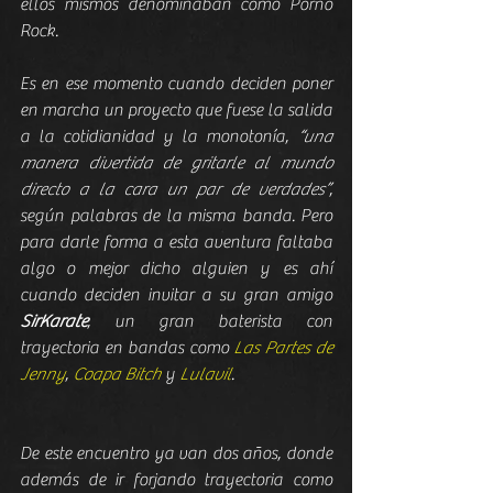
ellos mismos denominaban como Porno 
Rock.
Es en ese momento cuando deciden poner 
en marcha un proyecto que fuese la salida 
a la cotidianidad y la monotonía, 
“una 
manera divertida de gritarle al mundo 
directo a la cara un par de verdades”
, 
según palabras de la misma banda. Pero 
para darle forma a esta aventura faltaba 
algo o mejor dicho alguien y es ahí 
cuando deciden invitar a su gran amigo 
SirKarate
, un gran baterista con 
trayectoria en bandas como 
Las Partes de 
Jenny
, 
Coapa Bitch
 y 
Lulavil
.
De este encuentro ya van dos años, donde 
además de ir forjando trayectoria como 