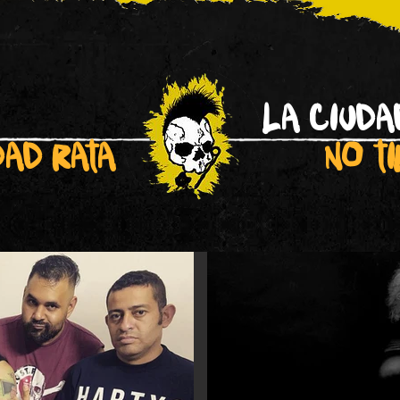
La ciuda
dad rata
no t