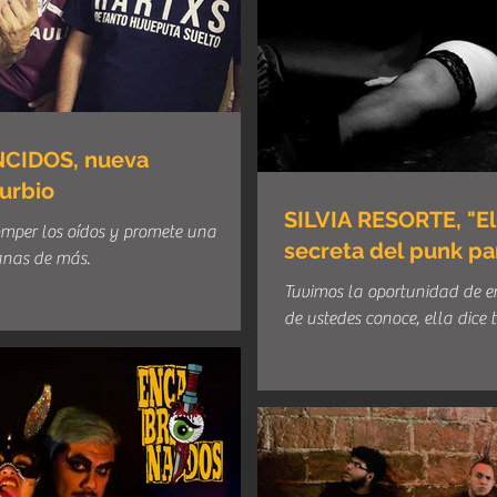
NCIDOS, nueva
urbio
SILVIA RESORTE, "El
omper los oídos y promete una
secreta del punk pa
anas de más.
Tuvimos la oportunidad de en
de ustedes conoce, ella dice