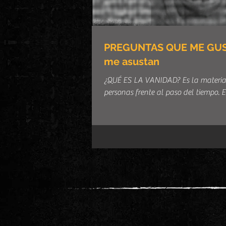
PREGUNTAS QUE ME GUST
me asustan
¿QUÉ ES LA VANIDAD? Es la materiali
personas frente al paso del tiempo. Es