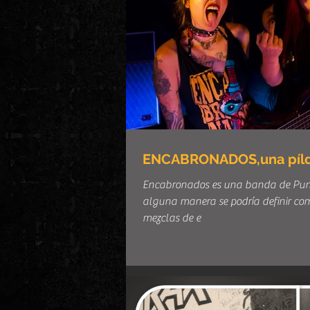
ENCABRONADOS,una píldor
Encabronados es una banda de Punk
alguna manera se podría definir co
mezclas de e