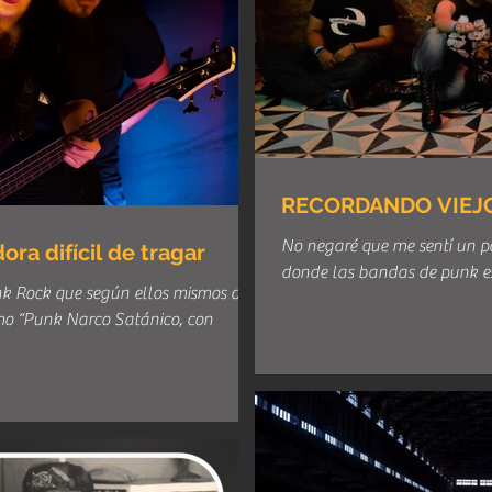
RECORDANDO VIEJOS
No negaré que me sentí un po
a difícil de tragar
donde las bandas de punk e
 Rock que según ellos mismos de
mo “Punk Narco Satánico, con