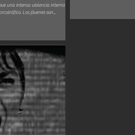
ve una intensa violencia interna a
cotráfico. Los jóvenes son...