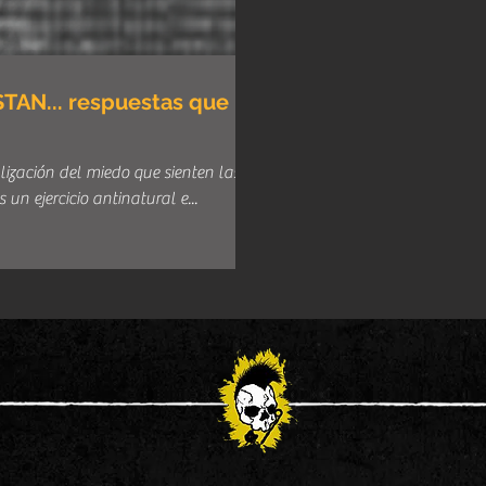
AN... respuestas que
zación del miedo que sienten las
 un ejercicio antinatural e...