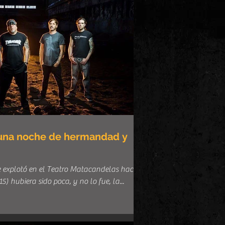
e explotó en el Teatro Matacandelas hace 2
) hubiera sido poca, y no lo fue, la...