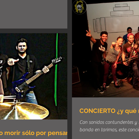
CONCIERTO ¿y qué 
Con sonidos contundentes y 
banda en tarimas, este concie
 morir sólo por pensar