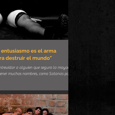
 entusiasmo es el arma
ra destruir el mundo"
trevistar a alguien que seguro la mayoría
 tener muchos nombres, como Satanas por ej