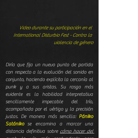
Video durante su participación en el 
International Disturbio Fest - Contra la 
violencia de género
Diría que fija un nuevo punto de partida 
con respecto a la evolución del sonido en 
conjunto, haciendo explícita la cercanía al 
punk y a sus aristas. Su rasgo más 
evidente es la habilidad interpretativa 
sencillamente impecable del trío, 
acompañada por el vértigo y la precisión 
justas. De manera más sencilla: 
Pániko 
Satániko
 se encamina a marcar una 
distancia definitiva sobre 
cómo hacer del 