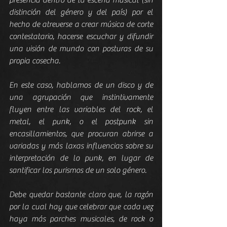
presencia dentro de la escena musical (sin 
distinción del género y del país) por el 
hecho de atreverse a crear música de corte 
contestatario, hacerse escuchar y difundir 
una visión de mundo con posturas de su 
propia cosecha.
En este caso, hablamos de un disco y de 
una agrupación que instintivamente 
fluyen entre las variables del rock, el 
metal, el punk, o el postpunk sin 
encasillamientos, que procuran abrirse a 
variadas y más laxas influencias sobre su 
interpretación de lo punk, en lugar de 
santificar los purismos de un solo género.
Debe quedar bastante claro que, la razón 
por la cual hay que celebrar que cada vez 
haya más parches musicales, de rock o 