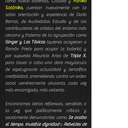
como nuevo baterista, Claudia y 
Pániko 
Satániko
, 
cuentan nuevamente con la 
sabia orientación y experiencia de Darío 
Bernal, de Audiodatos Estudio y de las 
contribuciones de artistas del entorno más 
cercano y fraterno de la agrupación como 
Ginger y Los Tóxicos
 (quienes acogieron a 
Román Prieto para ocupar la batería) y 
por supuesto Mauricio Arias de 
Triple X
, 
para llevar a cabo una obra mayúscula 
de espeluznante actualidad y terrorífica 
credibilidad, arremetiendo contra un orden 
social venéreamente virulento, cada vez 
más encarnizado, más violento.  
Encontramos letras reflexivas, sensibles a 
la vez que políticamente críticas y 
socialmente denunciantes como 
Se acaba 
el tiempo
, 
Invisible dignidad
 o 
Rebeldes de 