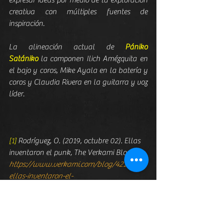
expresar ideas por medio de la exploración 
creativa con múltiples fuentes de 
inspiración.
La alineación actual de 
Pániko 
Satániko
 la componen Ilich Amézquita en 
el bajo y coros, Mike Ayala en la batería y 
coros y Claudia Rivera en la guitarra y voz 
líder.
[1]
 Rodríguez, O. (2019, octubre 02). Ellas 
inventaron el punk, The Verkami Blog 
https://www.verkami.com/blog/42106-
ellas-inventaron-el-
punk#:~:text=S%C3%AD%2C%20las%20ch
icas%20inventaron%20el,el%20movimient
o%20punk%20en%20Espa%C3%B1a
.