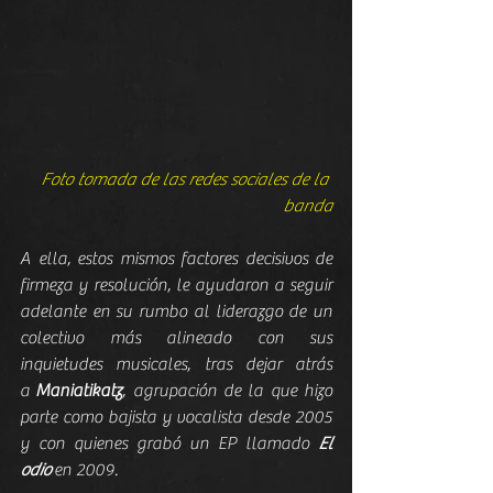
 Foto tomada de las redes sociales de la 
banda
A ella, estos mismos factores decisivos de 
firmeza y resolución, le ayudaron a seguir 
adelante en su rumbo al liderazgo de un 
colectivo más alineado con sus 
inquietudes musicales, tras dejar atrás 
a
 Maniatikatz
, agrupación de la que hizo 
parte como bajista y vocalista desde 2005 
y con quienes grabó un EP llamado 
El 
odio
 en 2009.   