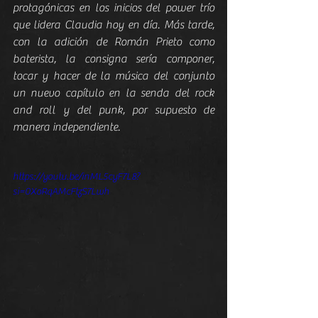
protagónicas en los inicios del power trío 
que lidera Claudia hoy en día. Más tarde, 
con la adición de Román Prieto como 
baterista, la consigna sería componer, 
tocar y hacer de la música del conjunto 
un nuevo capítulo en la senda del rock 
and roll y del punk, por supuesto de 
manera independiente.
https://youtu.be/inML5cyF7L8?
si=0XoRqAMcFtzS7Lwh