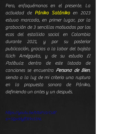
Pero, enfoquémonos en el presente. La 
actividad de 
Pániko Satániko
 en 2023 
estuvo marcada, en primer lugar, por la 
grabación de 3 sencillos motivados por los 
ecos del estallido social en Colombia 
durante 2021, y por su posterior 
publicación, gracias a la labor del bajista 
Illich Amézquita, y de su estudio 
El 
Patíbulo
; dentro de este listado de 
canciones se encuentra 
Persona de Bien
, 
siendo a la luz de mi criterio una ruptura 
en la propuesta sonora de Pániko, 
definiendo un antes y un después.
https://youtu.be/bTaiFs5rCs8?
si=5Qxddyff3l9s51NL