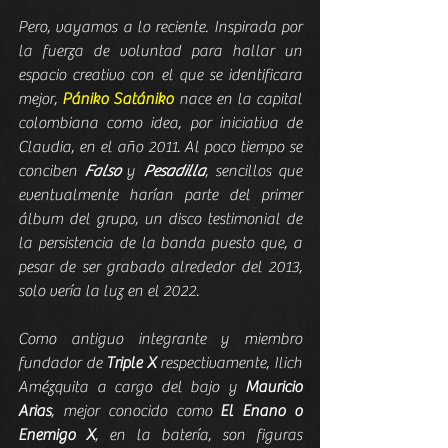
Pero, vayamos a lo reciente. Inspirada por 
la fuerza de voluntad para hallar un 
espacio creativo con el que se identificara 
mejor, 
Pániko Satániko
 nace en la capital 
colombiana como idea, por iniciativa de 
Claudia, en el año 2011. Al poco tiempo se 
conciben 
Falso
 y 
Pesadilla
, sencillos que 
eventualmente harían parte del primer 
álbum del grupo, un disco testimonial de 
la persistencia de la banda puesto que, a 
pesar de ser grabado alrededor del 2013, 
solo vería la luz en el 2022.
Como antiguo integrante y miembro 
fundador de 
Triple X
 respectivamente, Ilich 
Amézquita a cargo del bajo y 
Mauricio 
Arias
, mejor conocido como 
El Enano o 
Enemigo X
, en la batería, son figuras 