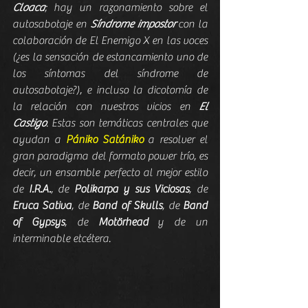
Cloaca
; hay un razonamiento sobre el 
autosabotaje en 
Síndrome impostor
 con la 
colaboración de El Enemigo X en las voces 
(¿es la sensación de estancamiento uno de 
los síntomas del síndrome de 
autosabotaje?), e incluso la dicotomía de 
la relación con nuestros vicios en 
El 
Castigo
. Estas son temáticas centrales que 
ayudan a 
Pániko Satániko
 a resolver el 
gran paradigma del formato power trío, es 
decir, un ensamble perfecto al mejor estilo 
de 
I.R.A.
, de 
Polikarpa y sus Viciosas
, de 
Eruca Sativa
, de 
Band of Skulls
, de 
Band 
of Gypsys
, de 
Motörhead
 y de un 
interminable etcétera.