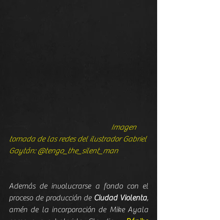
                                                    Imagen 
tomada de las redes del ilustrador 
Gabriel 
Gaytán: @tengo_the_silent_man
Además de involucrarse a fondo con el 
proceso de producción de 
Ciudad Violenta
, 
amén de la incorporación de Mike Ayala 