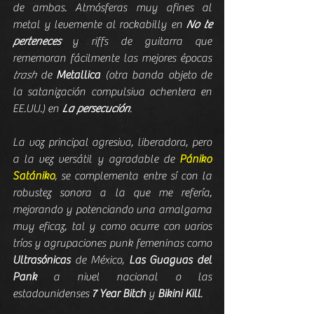
de ambas. Atmósferas muy afines al 
metal y levemente al rockabilly en 
No te 
perteneces
 y riffs de guitarra que 
rememoran fácilmente las mejores épocas 
trash
 de 
Metallica 
(otra banda objeto de 
la satanización compulsiva ochentera en 
EE.UU.)
en 
La persecución
.
La voz principal agresiva, liberadora, pero 
a la vez versátil y agradable de 
Pániko 
Satániko
, se complementa entre sí con la 
robustez sonora a la que me refería, 
mejorando y potenciando una amalgama 
muy eficaz, tal y como ocurre con varios 
tríos y agrupaciones punk femeninas como 
Ultrasónicas
de México, 
Las Guaguas del 
Pank
a nivel nacional o las 
estadounidenses 
7 Year Bitch 
y 
Bikini Kill
.