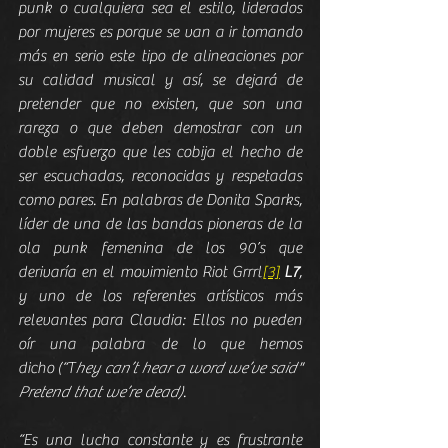
punk o cualquiera sea el estilo, liderados 
por mujeres es porque se van a ir tomando 
más en serio este tipo de alineaciones por 
su calidad musical y así, se dejará de 
pretender que no existen, que son una 
rareza o que deben demostrar con un 
doble esfuerzo que les cobija el hecho de 
ser escuchadas, reconocidas y respetadas 
como pares. En palabras de Donita Sparks, 
líder de una de las bandas pioneras de la 
ola punk femenina de los 90’s que 
derivaría en el movimiento Riot Grrrl
[3]
L7
, 
y uno de los referentes artísticos más 
relevantes para Claudia: Ellos no pueden 
oír una palabra de lo que hemos 
dicho
(“T
hey can’t hear a word we’ve said" 
Pretend that we’re dead)
.  
“Es una lucha constante y es frustrante 