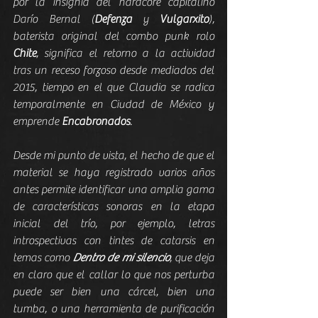
por la insignia del hardcore capitalino 
Darío Bernal (
Defenza
 y 
Vulgarxito
), 
baterista original del combo punk rolo 
Chite
, significa el retorno a la actividad 
tras un receso forzoso desde mediados del 
2015, tiempo en el que Claudia se radica 
temporalmente en Ciudad de México y 
emprende 
Encabronados
.
Desde mi punto de vista, el hecho de que el 
material se haya registrado varios años 
antes permite identificar una amplia gama 
de características sonoras en la etapa 
inicial del trío, por ejemplo, letras 
introspectivas con tintes de catarsis en 
temas como 
Dentro de mi silencio
, que deja 
en claro que el callar lo que nos perturba 
puede ser bien una cárcel, bien una 
tumba, o una herramienta de purificación 