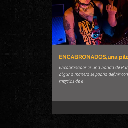
ENCABRONADOS,una píldor
Encabronados es una banda de Punk
alguna manera se podría definir co
mezclas de e