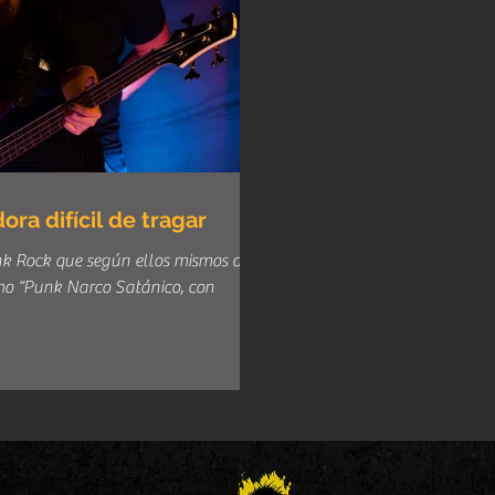
a difícil de tragar
 Rock que según ellos mismos de
mo “Punk Narco Satánico, con