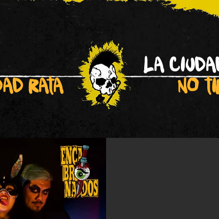
La ciuda
dad rata
no t