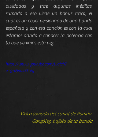
olvidadas y trae algunas inéditas, 
sumado a eso viene un bonus track, el 
cual es un cover versionado de una banda 
española y con esa canción es con la cual 
estamos dando a conocer la potencia con 
la que venimos esta vez.
https://www.youtube.com/watch?
v=gnN4uJ35reg
Video tomado del canal de Román 
González, bajista de la banda