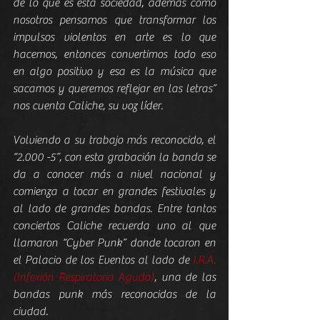
de lo que es esta sociedad, además como 
nosotros pensamos que transformar los 
impulsos violentos en arte es lo que 
hacemos, entonces convertimos todo eso 
en algo positivo y esa es la música que 
sacamos y queremos reflejar en las letras” 
nos cuenta Caliche, su voz líder.
Volviendo a su trabajo más reconocido, el 
“2.000 -5”, con esta grabación la banda se 
da a conocer más a nivel nacional y 
comienza a tocar en grandes festivales y 
al lado de grandes bandas. Entre tantos 
conciertos Caliche recuerda uno al que 
llamaron “Cyber Punk” donde tocaron en 
el Palacio de los Eventos al lado de 
I.R.A. 
(Infexión Respiratoria Aguda)
, una de las 
bandas punk más reconocidas de la 
ciudad.