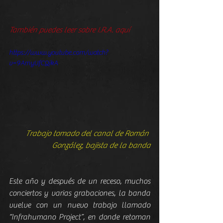
También puedes leer sobre I.R.A. aquí
https://www.youtube.com/watch?
v=9AmyUfCQikA
Trabajo tomado del canal de Román 
González, bajista de la banda
Este año y después de un receso, muchos 
conciertos y varias grabaciones, la banda 
vuelve con un nuevo trabajo llamado 
“Infrahumano Project”, en donde retoman 