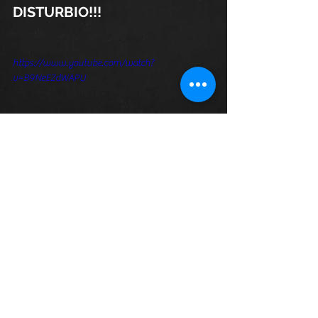
DISTURBIO!!!
https://www.youtube.com/watch?
v=B9NeEZdWAPU
Etiquetas:
punk
Hardcore Punk
Punk Medallo
Hard Core
Neus
Neus Colombia
Industrial
Metal Industrial
Texto Propio