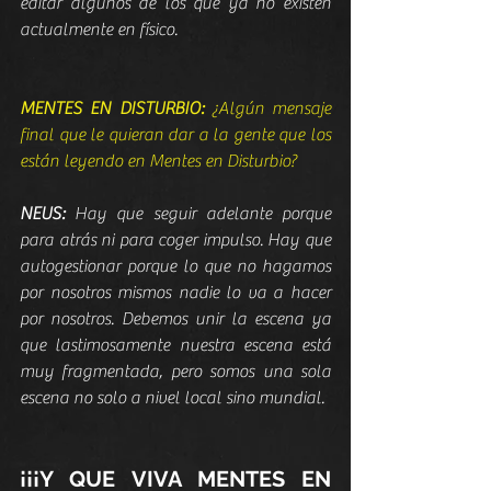
editar algunos de los que ya no existen 
actualmente en físico.
MENTES EN DISTURBIO:
 ¿Algún mensaje 
final que le quieran dar a la gente que los 
están leyendo en Mentes en Disturbio?
NEUS:
 Hay que seguir adelante porque 
para atrás ni para coger impulso. Hay que 
autogestionar porque lo que no hagamos 
por nosotros mismos nadie lo va a hacer 
por nosotros. Debemos unir la escena ya 
que lastimosamente nuestra escena está 
muy fragmentada, pero somos una sola 
escena no solo a nivel local sino mundial.
¡¡¡Y QUE VIVA MENTES EN 