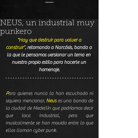
NEUS, un industrial muy
punkero
“Hay que destruir para volver a 
construir”
, retomando a Narcósis, banda a 
la que le pensamos versionar un tema en 
nuestro propio estilo para hacerle un 
homenaje.
P
ara quienes nunca la han escuchado ni 
siquiera mencionar, 
Neus
 es una banda de 
la ciudad de Medellín que podríamos decir 
que toca Industrial, pero que 
musicalmente se han movido entre lo que 
ellos llaman cyber punk.