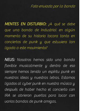
Foto enviada por la banda
MENTES EN DISTURBIO: 
¿A qué se debe 
que una banda de Industrial en algún 
momento de su historia tocara tanto en 
conciertos de punk y que estuviera tan 
ligada a este movimiento?
NEUS: 
Nosotros hemos sido una banda 
flexible musicalmente y dentro de eso 
siempre hemos tenido un espíritu punk en 
nuestras ideas y nuestras letras. Estamos 
ligados al cyber punk en nuestra música y 
después de haber hecho el concierto con 
IRA se abrieron puertas para tocar con 
varias bandas de punk amigas.