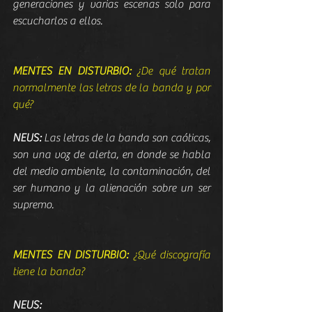
generaciones y varias escenas solo para 
escucharlos a ellos.
MENTES EN DISTURBIO: 
¿De qué tratan 
normalmente las letras de la banda y por 
qué?
NEUS:
 Las letras de la banda son caóticas, 
son una voz de alerta, en donde se habla 
del medio ambiente, la contaminación, del 
ser humano y la alienación sobre un ser 
supremo.
MENTES EN DISTURBIO:
 ¿Qué discografía 
tiene la banda?
NEUS: