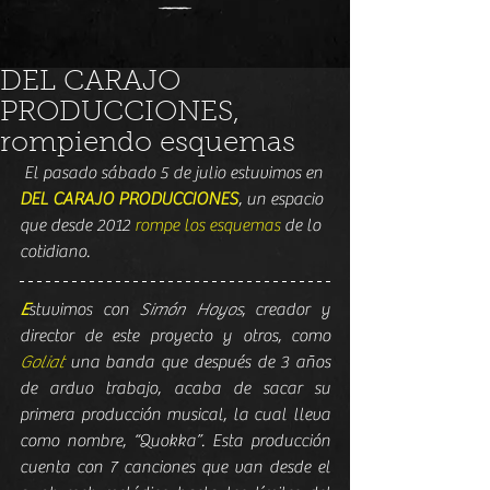
DEL CARAJO
PRODUCCIONES,
rompiendo esquemas
 El pasado sábado 5 de julio estuvimos en 
DEL CARAJO PRODUCCIONES
, un espacio 
que desde 2012 
rompe los esquemas
 de lo 
cotidiano.
E
stuvimos con 
Simón Hoyos
, creador y 
director de este proyecto y otros, como 
Goliat
 una banda que después de 3 años 
de arduo trabajo, acaba de sacar su 
primera producción musical, la cual lleva 
como nombre, “Quokka”. Esta producción 
cuenta con 7 canciones que van desde el 