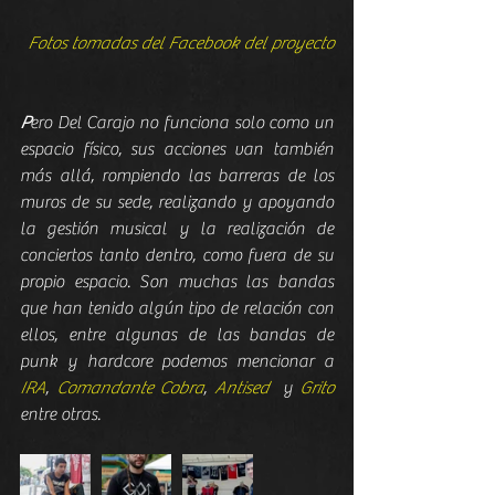
Fotos tomadas del Facebook del proyecto
P
ero Del Carajo no funciona solo como un 
espacio físico, sus acciones van también 
más allá, rompiendo las barreras de los 
muros de su sede, realizando y apoyando 
la gestión musical y la realización de 
conciertos tanto dentro, como fuera de su 
propio espacio. Son muchas las bandas 
que han tenido algún tipo de relación con 
ellos, entre algunas de las bandas de 
punk y hardcore podemos mencionar a 
IRA
, 
Comandante Cobra
, 
Antised  
y 
Grito 
entre otras.