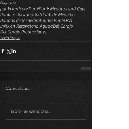
Etiquetas:
punk
Hardcore Punk
Punk Medallo
Hard Core
Punk & RockandRoll
Punk de Medellín
Bandas de Medellín
Anarko Punk
I.R.A
Infexión Respiratoria Aguda
Del Carajo
Del Carajo Producciones
Texto Propio
Comentarios
Escribir un comentario...