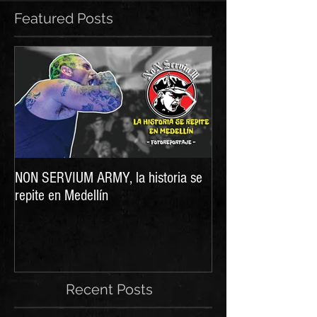
Featured Posts
NON SERVIUM ARMY, la historia se
LA DIGNIDAD DE L
repite en Medellín
nueva producción d
Recent Posts