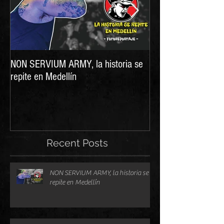
NON SERVIUM ARMY, la historia se
LA DIGNIDAD DE L
repite en Medellín
nueva producción d
Recent Posts
NON SERVIUM ARMY, la historia se
repite en Medellín